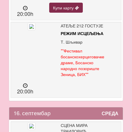
Купи карту
20:00h
АТЕЉЕ 212 ГОСТУЈЕ
РЕЖИМ ИСЦЕЉЕЊА
Т. Шљивар
**Фестивал
босанскохерцеговачке
драме, Босанско
народно позориште
Зеница, БИХ**
20:00h
16.
септембар
СРЕДА
СЦЕНА МИРА
ТРАИЛОВИЋ