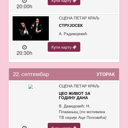
Купи карту
20:00h
СЦЕНА ПЕТАР КРАЉ
СТРУЈОСЕК
А. Радивојевић
Купи карту
20:30h
22.
септембар
УТОРАК
СЦЕНА ПЕТАР КРАЉ
ЦЕО ЖИВОТ ЗА
ГОДИНУ ДАНА
В. Давидовић; Н.
Плавањац (по мотивима
ТВ серије Аце Поповића)
Купи карту