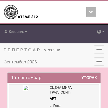
Корисник
Р Е П Е Р Т О А Р - месечни
Toggl
navig
Септембар 2026
Toggl
navig
15.
септембар
УТОРАК
СЦЕНА МИРА
ТРАИЛОВИЋ
АРТ
J. Реза