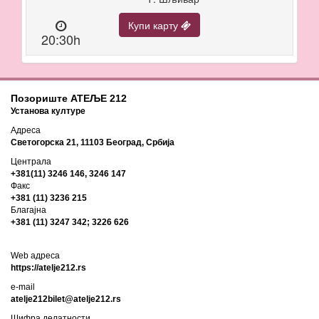
Купи карту
20:30h
Позориште АТЕЉЕ 212
Установа културе
Адреса
Светогорска 21, 11103 Београд, Србија
Централа
+381(11) 3246 146, 3246 147
Факс
+381 (11) 3236 215
Благајна
+381 (11) 3247 342; 3226 626
Web адреса
https://atelje212.rs
e-mail
atelje212bilet@atelje212.rs
Шифра делатности