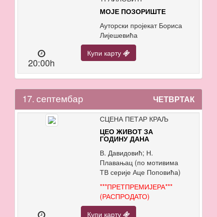
МОЈЕ ПОЗОРИШТЕ
Ауторски пројекат Бориса
Лијешевића
Купи карту
20:00h
17.
септембар
ЧЕТВРТАК
СЦЕНА ПЕТАР КРАЉ
ЦЕО ЖИВОТ ЗА
ГОДИНУ ДАНА
В. Давидовић; Н.
Плавањац (по мотивима
ТВ серије Аце Поповића)
***ПРЕТПРЕМИЈЕРА***
(РАСПРОДАТО)
Купи карту